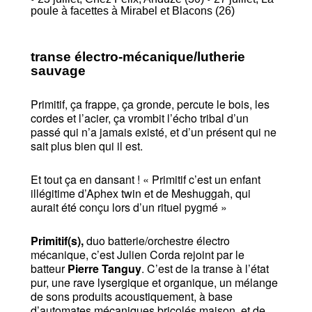
poule à facettes
à Mirabel et Blacons (26)
transe électro-mécanique/lutherie
sauvage
Primitif, ça frappe, ça gronde, percute le bois, les
cordes et l’acier, ça vrombit l’écho tribal d’un
passé qui n’a jamais existé, et d’un présent qui ne
sait plus bien qui il est.
Et tout ça en dansant ! « Primitif c’est un enfant
illégitime d’Aphex twin et de Meshuggah, qui
aurait été conçu lors d’un rituel pygmé »
Primitif(s),
duo batterie/orchestre électro
mécanique, c’est Julien Corda rejoint par le
batteur
Pierre Tanguy
. C’est de la transe à l’état
pur, une rave lysergique et organique, un mélange
de sons produits acoustiquement, à base
d’automates mécaniques bricolés maison, et de