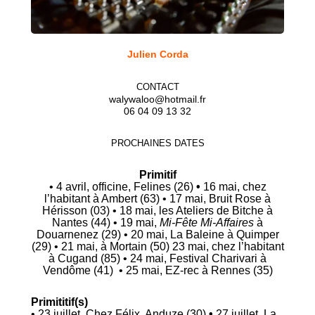
Julien Corda
CONTACT
walywaloo@hotmail.fr
06 04 09 13 32
PROCHAINES DATES
Primitif
• 4 avril, officine, Felines (26)
•
16 mai, chez
l’habitant à Ambert (63)
• 17 mai,
Bruit Rose
à
Hérisson (03) • 18 mai,
les Ateliers de Bitche
à
Nantes (44) • 19 mai,
Mi-Fête Mi-Affaires
à
Douarnenez (29) • 20 mai,
La Baleine
à
Quimper
(29)
• 21 mai, à Mortain (50) 23 mai, chez l’habitant
à Cugand (85) • 24 mai,
Festival Charivari
à
Vendôme (41) • 25 mai,
EZ-rec
à Rennes (35)
Primititif(s)
• 23 juillet, Chez Félix, Anduze (30)
•
27 juillet,
La