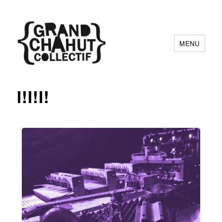
MENU
Grand Chahut Collectif
I!I!I!